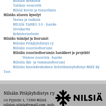
Nilsiän keskusta
Tahkon vesireitti
Nilsiä kuvin ja tunnelmin
Nilsiän alueen kyselyt
Vastaa ja vaikuta
NILSIÄ-TAHKO 3.0 - hanke
Sivukartta
Rekisteriseloste
Nilsiän toimijat ja foorumit
Nilsiän Pitäjäyhdistys ry
Nilsiän nuorisofoorumi
Nilsiän nuorisofoorumin hankkeet ja projektit
Voimoo nuorista -hanke
Nilsiän Ikä- ja vammaisfoorumi
Nilsiän kuntakeskuksen kehittämisyhdistys NIKE Ry
Tori
Nilsiän Pitäjäyhdistys ry.
c/o Pyyntie 1, 73300 Nilsiä
nilsian.pitaja@gmail.com, puh.