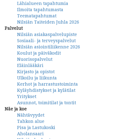
Lähialueen tapahtumia
Ilmoita tapahtumasta
Teematapahtumat
Nilsiän Taiteiden Juhla 2026
Palvelut
Nilsiän asiakaspalvelupiste
Sosiaali- ja terveyspalvelut
Nilsiän asiointiliikenne 2026
Koulut ja päiväkodit
Nuorisopalvelut
Eläinlääkäri
Kirjasto ja opistot
Ulkoilu ja liikunta
Kerhot ja harrastustoiminta
Kyläyhdistykset ja kylätilat
Yritykset
Asunnot, toimitilat ja tontit
Näe ja koe
Nähtävyydet
Tahkon alue
Pisa ja Lastukoski
Aholansaari