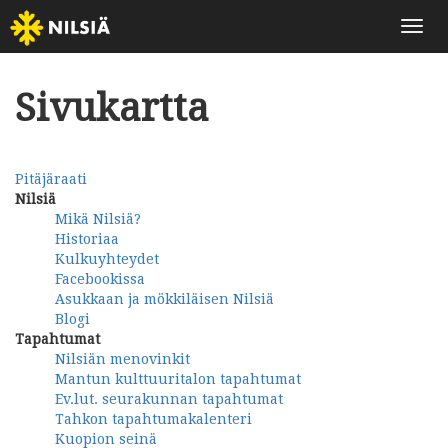
Näytä
Sivukartta
Pitäjäraati
Nilsiä
Mikä Nilsiä?
Historiaa
Kulkuyhteydet
Facebookissa
Asukkaan ja mökkiläisen Nilsiä
Blogi
Tapahtumat
Nilsiän menovinkit
Mantun kulttuuritalon tapahtumat
Ev.lut. seurakunnan tapahtumat
Tahkon tapahtumakalenteri
Kuopion seinä