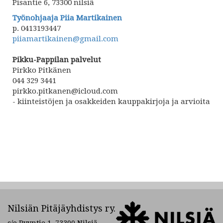
Pisantie 6, 73300 nilsiä
Työnohjaaja Piia Martikainen
p. 0413193447
piiamartikainen@gmail.com
Pikku-Pappilan palvelut
Pirkko Pitkänen
044 329 3441
pirkko.pitkanen@icloud.com
- kiinteistöjen ja osakkeiden kauppakirjoja ja arvioita
Nilsiän Pitäjäyhdistys ry.
c/o Pyyntie 1, 73300 Nilsiä