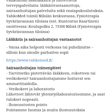
valikoiman laadukkaita ja luotettavia
terveyspalveluita: lääkärivastaanottoja,
sairaanhoitajan palveluita sekä ensiapukoulutuksia.
TahkoMed toimii Nilsiän keskustassa, Fysioterapia
Syvärinrannan tiloissa (ent. Kuntoutus Kaartinen)
osoitteessa: Koulupolku 2, 73300 Nilsiä (Fysioterapia
Syvärinrannan tiloissa)
Lääkärin ja sairaanhoitajan vastaanotot
- Varaa aika helposti verkossa tai puhelimitse –
silloin kun sinulle parhaiten sopii
https://www.tahkomed.fi/
Sairaanhoitajan toimenpiteet
- Tarvitsetko pistettävän lääkkeen, rokotteen tai
verikokeen? Sairaanhoitajamme hoitavat sen
ammattitaidolla.
- Verikokeet ja laboratorio
Lähetteet lähtevät yhteistyölaboratorioomme, ja saat
tulokset nopeasti.
- Ihomuutosten poisto
Poistamme luomia ja muita ihomuutoksia