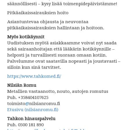
säännöllisesti – kysy lisää toimenpidepäivistämme!
Pitkäaikaissairauksien hoito
Asiantuntevaa ohjausta ja neuvontaa
pitkäaikaissairauksien hallintaan ja hoitoon.
Myös kotikäynnit
Uudistuksen myötä asiakkaamme voivat nyt saada
sekä sairaanhoitajan että lääkärin kotikäynnille –
helposti ja turvallisesti suoraan omaan kotiin.
Palvelumme ovat saatavilla nopeasti ja joustavasti –
silloin kun sinä tarvitset.
https://www.tahkomed.fi/
Nilsiän Romu
Metallien vastaanotto, nouto, autojen romutus
Puh. +358404107625
toimisto
@
nilsianromu.fi
Etusivu (nilsianromu.fi)
Tahkon hinauspalvelu
Puh. 0500 181 890