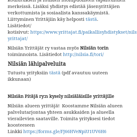
merkeissä. Lisäksi yhdistys edistää jäsenyrittäjien
verkottumista ja sosiaalista kanssakäymistä.
Liittyminen Yrittäjiin käy helposti
tästä
.
Lisätiedot/
kotisivut:
https://www.yrittajat.fi/paikallisyhdistykset/nil
yrittajat/
Nilsiän Yrittäjät ry vastaa myös
Nilsiän torin
toiminnoista. Lisätiedot
http://nilsia.fi/tori/
Nilsiän lähipalveluita
Tutustu yrityksiin
tästä
(pdf avautuu uuteen
ikkunaan)
Nilsiän Pitäjä ry:n kysely nilsiäläisille yrittäjille
Nilsiän alueen yrittäjä! Koostamme Nilsiän alueen
palvelutarjontaa yhteen asukkaiden ja alueella
vierailevien saataville. Toimita yrityksesi tiedot
koosteeseen
Linkki
https://forms.gle/FJ66HVeNpiU1UV6H6