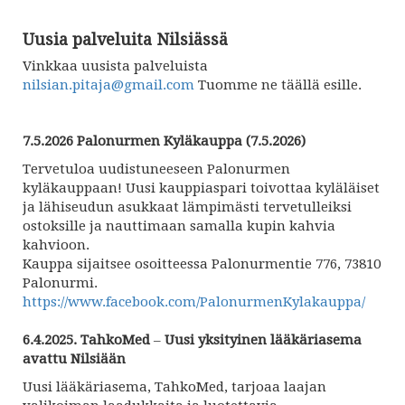
Uusia palveluita Nilsiässä
Vinkkaa uusista palveluista
nilsian.pitaja@gmail.com
Tuomme ne täällä esille.
7.5.2026
Palonurmen Kyläkauppa (7.5.2026)
Tervetuloa uudistuneeseen Palonurmen
kyläkauppaan! Uusi kauppiaspari toivottaa kyläläiset
ja lähiseudun asukkaat lämpimästi tervetulleiksi
ostoksille ja nauttimaan samalla kupin kahvia
kahvioon.
Kauppa sijaitsee osoitteessa Palonurmentie 776, 73810
Palonurmi.
https://www.facebook.com/PalonurmenKylakauppa/
6.4.2025. TahkoMed
–
Uusi yksityinen lääkäriasema
avattu Nilsiään
Uusi lääkäriasema, TahkoMed, tarjoaa laajan