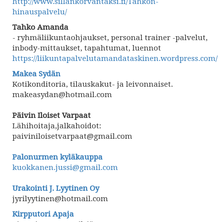
http://www.sillankorvantaksi.fi/Tahkon-
hinauspalvelu/
Tahko Amanda
- ryhmäliikuntaohjaukset, personal trainer -palvelut,
inbody-mittaukset, tapahtumat, luennot
https://liikuntapalvelutamandataskinen.wordpress.com/
Makea Sydän
Kotikonditoria, tilauskakut- ja leivonnaiset.
makeasydan@hotmail.com
Päivin Iloiset Varpaat
Lähihoitaja,jalkahoidot:
paiviniloisetvarpaat@gmail.com
Palonurmen kyläkauppa
kuokkanen.jussi@gmail.com
Urakointi J. Lyytinen Oy
jyrilyytinen@hotmail.com
Kirpputori Apaja