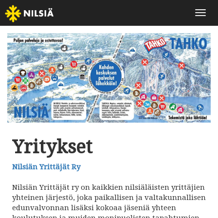
Näytä
Yritykset
Nilsiän Yrittäjät Ry
Nilsiän Yrittäjät ry on kaikkien nilsiäläisten yrittäjien
yhteinen järjestö, joka paikallisen ja valtakunnallisen
edunvalvonnan lisäksi kokoaa jäseniä yhteen
koulutuksen ja muiden monipuolisten tapahtumien