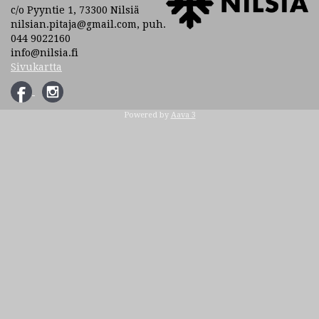
c/o Pyyntie 1, 73300 Nilsiä
nilsian.pitaja@gmail.com, puh.
044 9022160
info@nilsia.fi
Sivukartta
Powered by
Aava 3