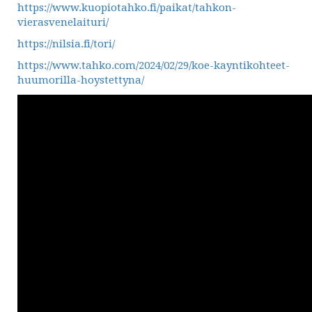
https://www.kuopiotahko.fi/paikat/tahkon-
vierasvenelaituri/
https://nilsia.fi/tori/
https://www.tahko.com/2024/02/29/koe-kayntikohteet-
huumorilla-hoystettyna/