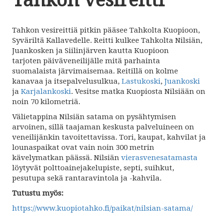
Tahkon vesireitti
Tahkon vesireittiä pitkin pääsee Tahkolta Kuopioon,
Syväriltä Kallavedelle. Reitti kulkee Tahkolta Nilsiän,
Juankosken ja Siilinjärven kautta Kuopioon
tarjoten päiväveneilijälle mitä parhainta
suomalaista järvimaisemaa. Reitillä on kolme
kanavaa ja itsepalvelusulkua,
Lastukoski
,
Juankoski
ja
Karjalankoski
. Vesitse matka Kuopiosta Nilsiään on
noin 70 kilometriä.
Välietappina Nilsiän satama on pysähtymisen
arvoinen, sillä taajaman keskusta palveluineen on
veneilijänkin tavoitettavissa. Tori, kaupat, kahvilat ja
lounaspaikat ovat vain noin 300 metrin
kävelymatkan päässä. Nilsiän
vierasvenesatamasta
löytyvät polttoainejakelupiste, septi, suihkut,
pesutupa sekä rantaravintola ja -kahvila.
Tutustu myös:
https://www.kuopiotahko.fi/paikat/nilsian-satama/