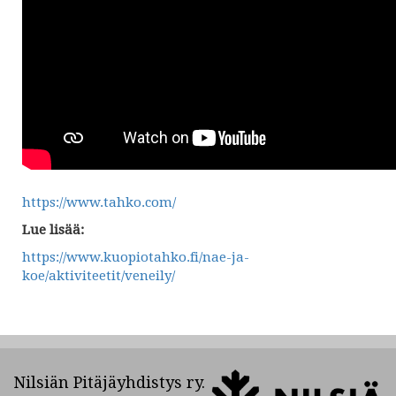
https://www.tahko.com/
Lue lisää:
https://www.kuopiotahko.fi/nae-ja-
koe/aktiviteetit/veneily/
Nilsiän Pitäjäyhdistys ry.