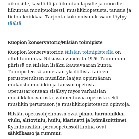
aikuisille, käsitöitä ja liikuntaa lapsille ja nuorille,
liikuntaa monipuolisesti, musiikkiopetusta, tanssia ja
tietotekniikkaa. Tarjonta kokonaisuudessaan löytyy
täältä
Kuopion konservatorio/Nilsiän toimipiste
Kuopion konservatorion
Nilsiän toimipisteellä
on
ollut toimintaa Nilsiässä vuodesta 1976. Toiminnan
piirissä on Nilsiän lisäksi Rautavaaran kunta.
Toimipisteessä annetaan yksilöllistä taiteen
perusopetuksen musiikin laajan oppimäärän
mukaista musiikin ja tanssin opetusta.
Opetustarjontaan sisältyy myös varhaisiän
musiikkikasvatusta, valmentavaa opetusta sekä
musiikin perustason ja musiikkiopistotason opintoja.
Nilsiän opetusohjelmassa ovat
piano, harmonikka,
viulu, alttoviulu, huilu, klarinetti ja lyömäsoittimet
.
Rytmimusiikin perusopetussoittimina ovat
sähköbasso ja rummut
.