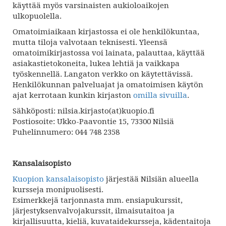
käyttää myös varsinaisten aukioloaikojen
ulkopuolella.
Omatoimiaikaan kirjastossa ei ole henkilökuntaa,
mutta tiloja valvotaan teknisesti. Yleensä
omatoimikirjastossa voi lainata, palauttaa, käyttää
asiakastietokoneita, lukea lehtiä ja vaikkapa
työskennellä. Langaton verkko on käytettävissä.
Henkilökunnan palveluajat ja omatoimisen käytön
ajat kerrotaan kunkin kirjaston
omilla sivuilla
.
Sähköposti: nilsia.kirjasto(at)kuopio.fi
Postiosoite: Ukko-Paavontie 15, 73300 Nilsiä
Puhelinnumero: 044 748 2358
Kansalaisopisto
Kuopion kansalaisopisto
järjestää Nilsiän alueella
kursseja monipuolisesti.
Esimerkkejä tarjonnasta mm. ensiapukurssit,
järjestyksenvalvojakurssit, ilmaisutaitoa ja
kirjallisuutta, kieliä, kuvataidekursseja, kädentaitoja