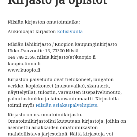
Kirjasto ja opistot
Nilsiän kirjaston omatoimiaika:
Aukioloajat kirjaston
kotisivuilla
Nilsiän lähikirjasto / Kuopion kaupunginkirjasto
Ukko-Paavontie 15, 73300 Nilsiä
044 748 2358, nilsia.kirjasto(at)kuopio.fi
kuopio.finna.fi
www.kuopio.fi
Kirjaston palveluita ovat tietokoneet, langaton
verkko, kopiokoneet (mustavalko), skannerit,
näyttelytilat, tulostin, varausten itsepalvelunouto,
palautusluukku ja lainausautomaatti. Kirjastolla
toimii myös
Nilsiän asiakaspalvelupiste
.
Kirjasto on ns. omatoimikirjasto.
Omatoimikirjastoiksi kutsutaan kirjastoja, joihin on
asennettu asiakkaiden omatoimikäytön
mahdollistava järjestelmä. Näitä kirjastoja voi