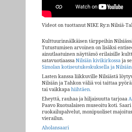
Videot on tuottanut NIKE Ry:n Nilsiä-T
Kulttuurinnälkäisen tärppeihin Nilsiäss
Tutustumisen arvoinen on lisäksi entis
ainutlaatuinen näyttämö erilaisille kult
satavuotiaassa
Nilsiän kivikirkossa
ja se
Simolan kotiseutukeskuksella ja Nilsiän
Lasten kanssa liikkuville Nilsiästä löyty
Nilsiän ja Tahkon väliä voi taittaa pyörä
tai vaikkapa
hiihtäen
.
Eheyttä, rauhaa ja hiljaisuutta tarjoaa
A
Paavo Ruotsalaisen museoitu koti. Saari 
ruokailupalvelut, monipuoliset majoitus
vierailun.
Aholansaari