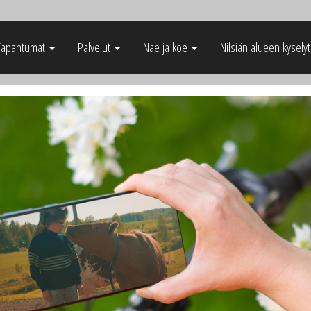
Tapahtumat
Palvelut
Näe ja koe
Nilsiän alueen kysely