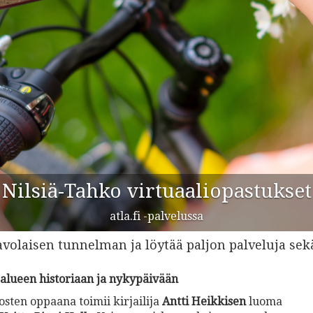
Aholansaari
Museo ja lomakeskus
avolaisen tunnelman ja löytää paljon palveluja sek
u alueen historiaan ja nykypäivään
osten oppaana toimii kirjailija
Antti Heikkisen
luoma