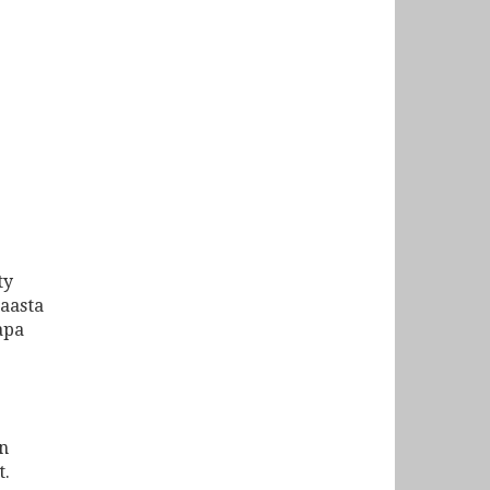
ty
aasta
apa
n
t.