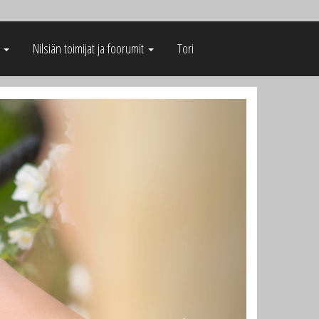
t
Nilsiän toimijat ja foorumit
Tori
Next