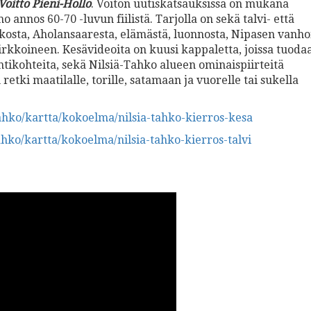
Voitto Pieni-Hollo
. Voiton uutiskatsauksissa on mukana
annos 60-70 -luvun fiilistä. Tarjolla on sekä talvi- että
hkosta, Aholansaaresta, elämästä, luonnosta, Nipasen vanho
kirkkoineen. Kesävideoita on kuusi kappaletta, joissa tuoda
yntikohteita, sekä Nilsiä-Tahko alueen ominaispiirteitä
 retki maatilalle, torille, satamaan ja vuorelle tai sukella
/tahko/kartta/kokoelma/nilsia-tahko-kierros-kesa
/tahko/kartta/kokoelma/nilsia-tahko-kierros-talvi