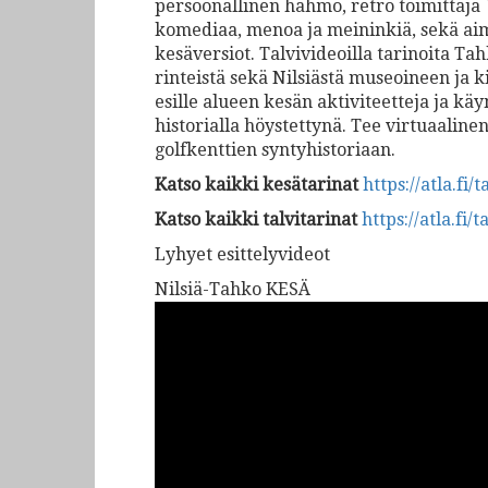
persoonallinen hahmo, retro toimittaja
komediaa, menoa ja meininkiä, sekä aimo 
kesäversiot. Talvivideoilla tarinoita Ta
rinteistä sekä Nilsiästä museoineen ja 
esille alueen kesän aktiviteetteja ja kä
historialla höystettynä. Tee virtuaalinen
golfkenttien syntyhistoriaan.
Katso kaikki kesätarinat
https://atla.fi
Katso kaikki talvitarinat
https://atla.fi
Lyhyet esittelyvideot
Nilsiä-Tahko KESÄ