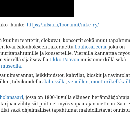
ahko -hanke,
https://nilsia.fi/foorumit/nike-ry/
ä kuuluu teatterit, elokuvat, konsertit sekä muut tapahtum
een kvartsilouhokseen rakennettu
Louhosareena
, joka on
tuuritapahtumille ja konserteille. Vierailla kannattaa myös 
n vierellä sijaitsevalla
Ukko-Paavon
muistomerkillä sekä
 museolla.
vät uimarannat, leikkipuistot, kahvilat, kioskit ja ravintolat
illen, talvikaudella
skibussilla
,
veneillen
,
moottorikelkkail
holansaari
, jossa on 1800-luvulla eläneen herännäisjohtaja
tarjoaa viihtyisät puitteet myös vapaa-ajan viettoon. Saar
tilat sekä ohjelmalliset tapahtumat mahdollistavat onnist