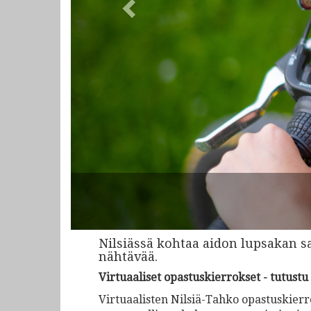
Nilsiässä kohtaa aidon lupsakan s
nähtävää.
Virtuaaliset opastuskierrokset - tutust
Virtuaalisten Nilsiä-Tahko opastuskierr