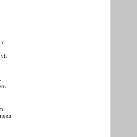
at.
yli
.
len
en
uneen