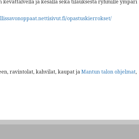
kevättalvella ja kesällä sekä tilauksesta ryhmille ympäri
illissavonoppaat.nettisivut.fi/opastuskierrokset/
een, ravintolat, kahvilat, kaupat ja
Mantun talon ohjelmat
,