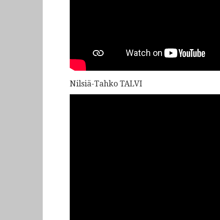
Nilsiä-Tahko TALVI