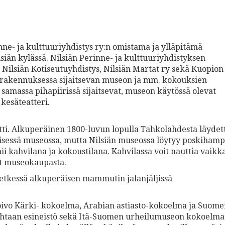
nne- ja kulttuuriyhdistys ry:n omistama ja ylläpitämä
iän kylässä. Nilsiän Perinne- ja kulttuuriyhdistyksen
 Nilsiän Kotiseutuyhdistys, Nilsiän Martat ry sekä Kuopion
ärakennuksessa sijaitsevan museon ja mm. kokouksien
samassa pihapiirissä sijaitsevat, museon käytössä olevat
 kesäteatteri.
i. Alkuperäinen 1800-luvun lopulla Tahkolahdesta läydet
isessä museossa, mutta Nilsiän museossa löytyy poskihamp
ii kahvilana ja kokoustilana. Kahvilassa voit nauttia vaikk
set museokaupasta.
tkessä alkuperäisen mammutin jalanjäljissä
ivo Kärki- kokoelma, Arabian astiasto-kokoelma ja Suome
htaan esineistö sekä Itä-Suomen urheilumuseon kokoelma