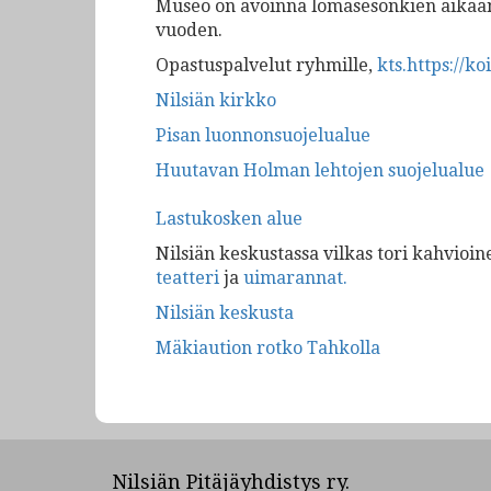
Museo on avoinna lomasesonkien aikaan 
vuoden.
Opastuspalvelut ryhmille,
kts.https://ko
Nilsiän kirkko
Pisan luonnonsuojelualue
Huutavan Holman lehtojen suojelualue
Lastukosken alue
Nilsiän keskustassa vilkas tori kahvioin
teatteri
ja
uimarannat
.
Nilsiän keskusta
Mäkiaution rotko Tahkolla
Nilsiän Pitäjäyhdistys ry.