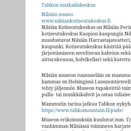
Tahkon matkailukeskus
Nilsiän museo
www.nilsiankotiseutukeskus.fi
Nilsiän Kotiseutukeskus on Nilsiän Peri
kotiseutukeskus Kuopion kaupungin Nils
muodostavat Nilsiän Harrastajateatteri,
kaupunki. Kotiseutukeskus käsittää pä
järjestämiseen soveltuvan kahvion sekä 
aittarakennus, holvikellari sekä katettu
Nilsiän museon tunnuseläin on mammutt
hammas on Helsingissä Luonnontieteell
tehty jäljennös. Museon tupakeittiö toim
pulla- tai munkkikahvit ja ostaa tuliai
Mammutin tarina jatkuu Tahkon nykyhe
https://www.tahkomountain.fi/pude/
Museon erikoisuuksiin kuuluvat mm. To
vanhimman Nilsiässä toimineen harjate