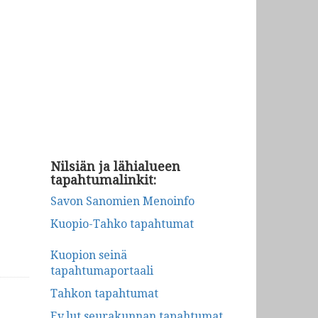
Nilsiän ja lähialueen
tapahtumalinkit:
Savon Sanomien Menoinfo
Kuopio-Tahko tapahtumat
Kuopion seinä
tapahtumaportaali
Tahkon tapahtumat
Ev.lut seurakunnan tapahtumat