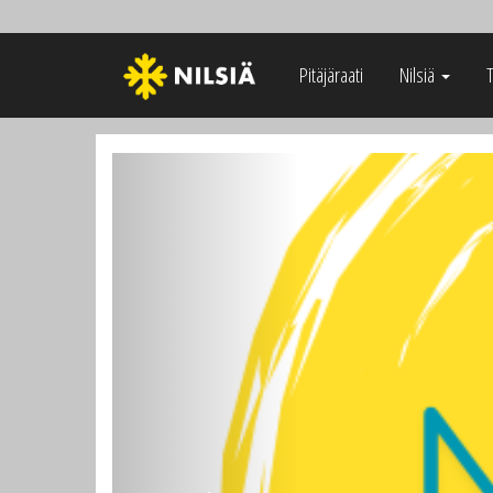
Pitäjäraati
Nilsiä
Previous