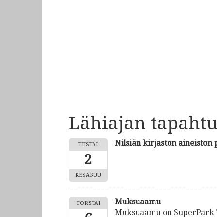
Lähiajan tapaht
Nilsiän kirjaston aineiston
TIISTAI
2
KESÄKUU
Muksuaamu
TORSTAI
Muksuaamu on SuperPark Ta