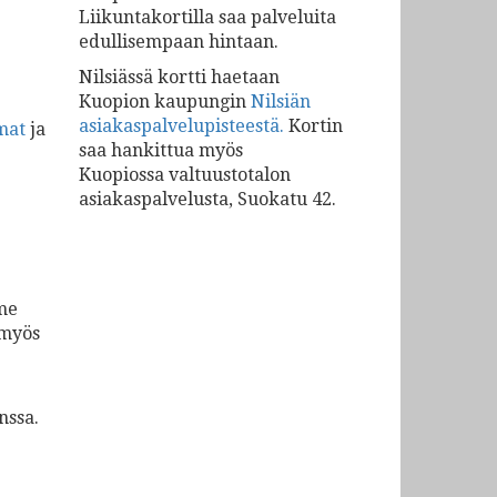
Liikuntakortilla saa palveluita
edullisempaan hintaan.
Nilsiässä kortti haetaan
Kuopion kaupungin
Nilsiän
asiakaspalvelupisteestä.
Kortin
mat
ja
saa hankittua myös
Kuopiossa valtuustotalon
asiakaspalvelusta, Suokatu 42.
me
 myös
nssa.