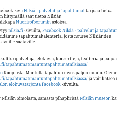
acebook-sivu
Nilsiä - palvelut ja tapahtumat
tarjoaa tietoa
n liittymällä saat tietoa Nilsiän
vaikkapa
Nuorisofoorumin
asioista.
öytyy
nilsia.fi
-sivuilta,
Facebook Nilsiä - palvelut ja tapahtu
läpidämme tapahtumakalenteria, josta nousee Nilsiäntien
ivuille saataville.
kultturipalveluja, elokuvia, konsertteja, teatteria ja paljon
ia.fi/tapahtumat/mantuntapahtumatnilsiassa/
ko
Kuopiosta. Mantulla tapahtuu myös paljon muuta. Olem
ia.fi/tapahtumat/mantuntapahtumatnilsiassa/
ja voit katsoa
alon elokuvatarjonta
Facebook
-sivuilta.
y Nilsiän Simolasta, samasta pihapiiristä
Nilsiän museon
ka