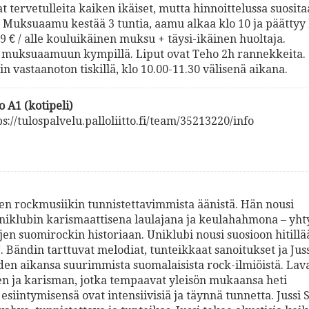
tervetulleita kaiken ikäiset, mutta hinnoittelussa suosit
. Muksuaamu kestää 3 tuntia, aamu alkaa klo 10 ja päättyy 
€ / alle kouluikäinen muksu + täysi-ikäinen huoltaja.
t muksuaamuun kympillä. Liput ovat Teho 2h rannekkeita.
 vastaanoton tiskillä, klo 10.00-11.30 välisenä aikana.
 A1 (kotipeli)
s://tulospalvelu.palloliitto.fi/team/35213220/info
sen rockmusiikin tunnistettavimmista äänistä. Hän nousi
niklubin karismaattisena laulajana ja keulahahmona – yht
ljen suomirockin historiaan. Uniklubi nousi suosioon hitillä
. Bändin tarttuvat melodiat, tunteikkaat sanoitukset ja Jus
hden aikansa suurimmista suomalaisista rock-ilmiöistä. Lav
den ja karisman, jotka tempaavat yleisön mukaansa heti
siintymisensä ovat intensiivisiä ja täynnä tunnetta. Jussi 