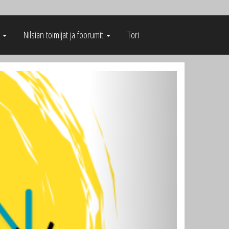
t
Nilsiän toimijat ja foorumit
Tori
Next