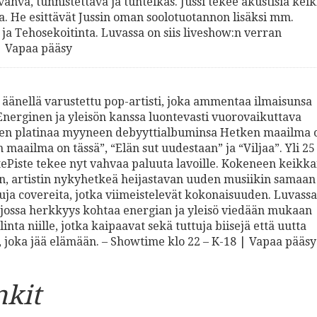
vahva, tunnistettava ja tunteikas. Jussi tekee akustisia kei
. He esittävät Jussin oman soolotuotannon lisäksi mm.
a Tehosekoitinta. Luvassa on siis liveshow:n verran
 | Vapaa pääsy
 äänellä varustettu pop-artisti, joka ammentaa ilmaisunsa
Energinen ja yleisön kanssa luontevasti vuorovaikuttava
iten platinaa myyneen debyyttialbuminsa Hetken maailma 
 maailma on tässä”, “Elän sut uudestaan” ja “Viljaa”. Yli 25
tePiste tekee nyt vahvaa paluuta lavoille. Kokeneen keikkai
een, artistin nykyhetkeä heijastavan uuden musiikin samaan
uja covereita, jotka viimeistelevät kokonaisuuden. Luvassa
, jossa herkkyys kohtaa energian ja yleisö viedään mukaan
inta niille, jotka kaipaavat sekä tuttuja biisejä että uutta
 joka jää elämään. – Showtime klo 22 – K-18 | Vapaa pääsy
nkit