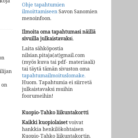
kkoja
Ohje tapahtumien
ilmoittamiseen
Savon Sanomien
menoinfoon.
Ilmoita oma tapahtumasi näillä
sivuilla julkaistavaks
i.
Laita sähköpostia
nilsian.pitaja(at)gmai​l.com
on
(myös kuva tai pdf- materiaali)
tai täytä tämän sivuston oma
lijan
tapahtumailmoituslomake
.
Huom. Tapahtumia ei siirretä
 on
julkaistavaksi muihin
foorumeihin!
Kuopio-Tahko liikuntakortti
Kaikki kuopiolaiset
voivat
hankkia henkilökohtaisen
Kuopio-Tahko liikuntakortin.