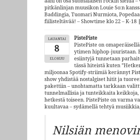
ääni on osa suomalaisen rockin sielua – 
pitkänlinjan muusikon Louie So:n kanssa
Baddingia, Tuomari Nurmiota, Popedaa j
fiilisteltävää! – Showtime klo 22 – K-18
PistePiste
LAUANTAI
PistePiste on omaperäisellä
8
ytimen hiphop-juuristaan. 
esiintyjä tunnetaan parha
ELOKUU
tässä hiteistä kuten ”Hetken
miljoonaa Spotify-striimiä kerännyt Pis
show yhdistää nostalgiset hitit ja tuor
pakettiin – unohtamatta tarkkaan valitt
tunnelmallisia ja tunteikkaita keikkoja
hetkestä toiseen. PistePiste on varma val
kuultavaa – sydämellä tehtyä musiikkia,
Nilsiän menovi