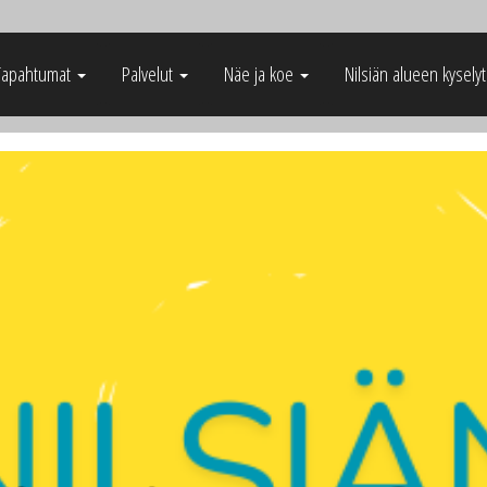
Tapahtumat
Palvelut
Näe ja koe
Nilsiän alueen kysely