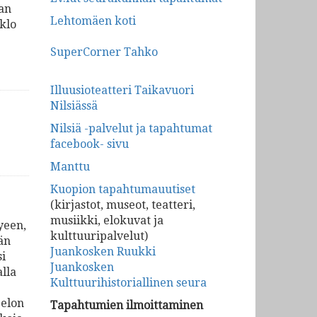
aan
Lehtomäen koti
klo
SuperCorner Tahko
Illuusioteatteri Taikavuori
Nilsiässä
Nilsiä -palvelut ja tapahtumat
facebook- sivu
Manttu
Kuopion tapahtumauutiset
(kirjastot, museot, teatteri,
musiikki, elokuvat ja
yeen,
kulttuuripalvelut)
än
Juankosken Ruukki
si
Juankosken
alla
Kulttuurihistoriallinen seura
Selon
Tapahtumien ilmoittaminen