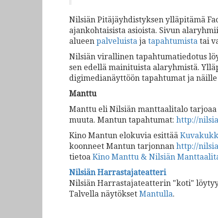
Nilsiän Pitäjäyhdistyksen ylläpitämä F
ajankohtaisista asioista. Sivun alaryhmii
alueen
palveluista
ja
tapahtumista
tai 
Nilsiän virallinen tapahtumatiedotus l
sen edellä mainituista alaryhmistä. Yl
digimedianäyttöön tapahtumat ja näille s
Manttu
Manttu eli Nilsiän manttaalitalo tarjoaa 
muuta. Mantun tapahtumat:
http://nils
Kino Mantun elokuvia esittää
Kuvakuk
koonneet Mantun tarjonnan
http://nils
tietoa
Kino Manttu & Nilsiän Manttaalit
Nilsiän Harrastajateatteri
Nilsiän Harrastajateatterin "koti" löyty
Talvella näytökset
Mantulla
.