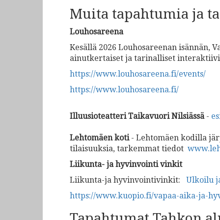
Muita tapahtumia ja t
Louhosareena
Kesällä 2026 Louhosareenan isännän, Va
ainutkertaiset ja tarinalliset interaktii
https://www.louhosareena.fi/events/
https://www.louhosareena.fi/
Illuusioteatteri Taikavuori
Nilsiässä
-
esi
Lehtomäen koti
- Lehtomäen kodilla järj
tilaisuuksia, tarkemmat tiedot
www.leh
Liikunta- ja hyvinvointi vinkit
Liikunta-ja hyvinvointivinkit:
Ulkoilu j
https://www.kuopio.fi/vapaa-aika-ja-hyv
Tapahtumat Tahkon al