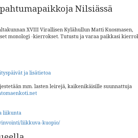
apahtumapaikkoja Nilsiässä
ltakunnan XVIII Virallisen Kylähullun Matti Kuosmasen,
viset monologi -kierrokset. Tutustu ja varaa paikkasi kierro
tyspäivät ja lisätietoa
estetään mm. lasten leirejä, kaikenikäisille suunnattuja
tomaenkoti.net
a liikunta
invointi/liikkuva-kuopio/
ueella