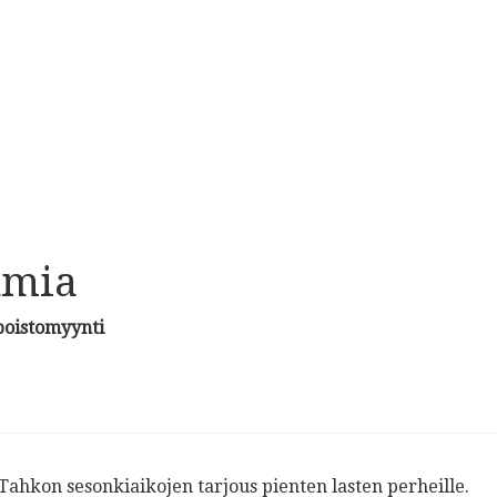
umia
 poistomyynti
hkon sesonkiaikojen tarjous pienten lasten perheille.