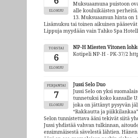
6
Muksuaamuna puistoon ovat 
alle kouluikäisten perheitä
ELOKUU
13. Muksuaamun hinta on 19 
Lisämuksu tai toinen aikuinen pääsevä
Lippuja myydään vain Tahko Spa Hotellin
NP-H Miesten Vitonen lohko
TORSTAI
Kotipeli NP-H - PK-37/2 http
6
ELOKUU
Jussi Selo Duo
PERJANTAI
Jussi Selo on yksi suomalai
7
tunnetuksi koko kansalle U
joka on jättänyt pysyvän jä
ELOKUU
“Rakkautta ja piikkilankaa”
Selon tunnistettava ääni tekivät siitä y
Jussi yhdistää vahvan tulkinnan, aitou
ensimmäisestä sävelestä lähtien. Hänen e